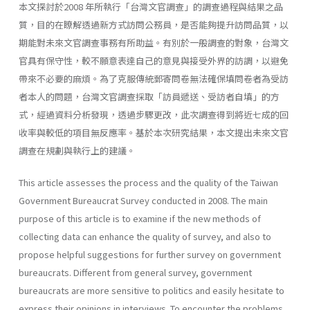
本文探討於2008 年所執行「台灣文官調查」的調查過程與結果之品
質，目的在瞭解透過新方式訪問公務員，是否能夠提升訪問品質，以
期能對未來文官調查事務有所助益。有別於一般調查的對象，台灣文
官具有保守性，較不願意表達自己的意見與接受外界的訪調，以避免
帶來不必要的麻煩。為了克服傳統郵寄問卷無法確保填問卷者為受訪
者本人的問題，台灣文官調查採取「訪員遞送、受訪者自填」的方
式，經過資料分析發現，透過步驟更改，此次調查得到將近七成的回
收率與較低的項目無反應率。基於本次研究結果，本文提出未來文官
調查在規劃與執行上的建議。
This article assesses the process and the quality of the Taiwan
Government Bureaucrat Survey conducted in 2008. The main
purpose of this article is to examine if the new methods of
collecting data can enhance the quality of survey, and also to
propose helpful suggestions for further survey on government
bureaucrats. Different from general survey, government
bureaucrats are more sensitive to politics and easily hesitate to
express their opinions in interviews. To encounter the problems