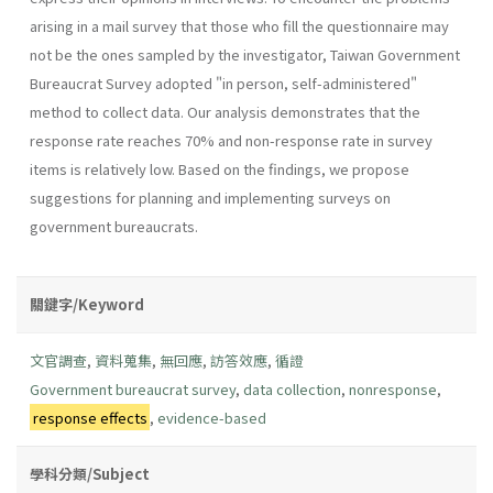
arising in a mail survey that those who fill the questionnaire may
not be the ones sampled by the investigator, Taiwan Government
Bureaucrat Survey adopted "in person, self-administered"
method to collect data. Our analysis demonstrates that the
response rate reaches 70% and non-response rate in survey
items is relatively low. Based on the findings, we propose
suggestions for planning and implementing surveys on
government bureaucrats.
關鍵字/Keyword
文官調查
,
資料蒐集
,
無回應
,
訪答效應
,
循證
Government bureaucrat survey
,
data collection
,
nonresponse
,
response effects
,
evidence-based
學科分類/Subject