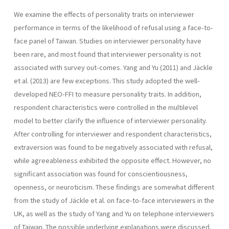
We examine the effects of personality traits on interviewer
performance in terms of the likelihood of refusal using a face-to-
face panel of Taiwan. Studies on interviewer personality have
been rare, and most found that interviewer personality is not
associated with survey out-comes. Yang and Yu (2011) and Jäckle
et al. (2013) are few exceptions. This study adopted the well-
developed NEO-FFI to measure personality traits. In addition,
respondent characteristics were controlled in the multilevel
model to better clarify the influence of interviewer personality.
After controlling for interviewer and respondent characteristics,
extraversion was found to be negatively associated with refusal,
while agreeableness exhibited the opposite effect. However, no
significant association was found for conscientiousness,
openness, or neuroticism. These findings are somewhat different
from the study of Jäckle et al. on face-to-face interviewers in the
UK, as well as the study of Yang and Yu on telephone interviewers
of Taiwan. The possible underlying explanations were discussed.