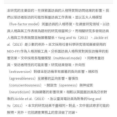
本研究的主要目的，在探索面訪員的人格特質對訪問結果的影響。我
們以受訪者拒訪的可能性衡量訪員工作表現，並以五大人格模型
（five-factor model）測量訪員的人格特徵。在調查研究領域，以訪
員人格與其工作表現為題材的研究相當稀少，而相關研究多發現訪員
人格與工作表現間並無顯著關係。Yang and Yu（2011）、Jäckle et
al.（2013）是少數的例外。本文採用社會科學研究領域廣被使用的
NEO-FFI 作為人格測驗工具，分析面訪員人格特質對其拒訪機率的影
響效果。文中採用多階層模型（multilevel model），同時考量訪
員、受訪者特性的可能影響。研究結果發現，外向性
（extraversion）對樣本拒訪機率有顯著的負向影響，親和性
（agreeableness）呈顯著的正向影響。審慎性
（conscientiousness）、開放性（openness）與神經質
（neuroticism）則無顯著的影響效果。相較以英國面訪員為分析對
象的Jäckle et al.（2013），及以臺灣電訪員為對象的Yang and
Yu（2011），本文的研究結果不盡相同。對此，文中嘗試尋求可能的
解釋。另外，也就調查實務上的意涵做了討論。