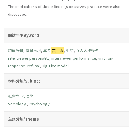
The implications of these findings on survey practice were also
discussed.
關鍵字/Keyword
訪員特質
,
訪員表現
,
單位
無回應
,
拒訪
,
五大人格模型
interviewer personality
,
interviewer performance
,
unit non-
response
,
refusal
,
Big-Five model
學科分類/Subject
社會學
,
心理學
Sociology
,
Psychology
主題分類/Theme