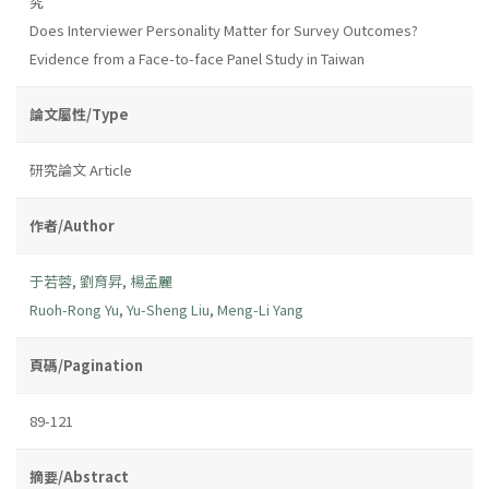
究
Does Interviewer Personality Matter for Survey Outcomes?
Evidence from a Face-to-face Panel Study in Taiwan
論文屬性/Type
研究論文 Article
作者/Author
于若蓉
,
劉育昇
,
楊孟麗
Ruoh-Rong Yu
,
Yu-Sheng Liu
,
Meng-Li Yang
頁碼/Pagination
89-121
摘要/Abstract