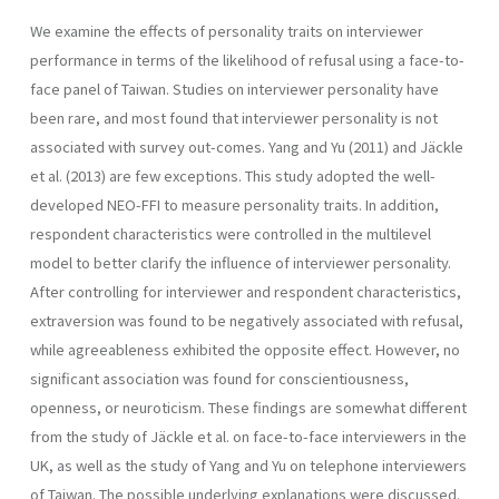
We examine the effects of personality traits on interviewer
performance in terms of the likelihood of refusal using a face-to-
face panel of Taiwan. Studies on interviewer personality have
been rare, and most found that interviewer personality is not
associated with survey out-comes. Yang and Yu (2011) and Jäckle
et al. (2013) are few exceptions. This study adopted the well-
developed NEO-FFI to measure personality traits. In addition,
respondent characteristics were controlled in the multilevel
model to better clarify the influence of interviewer personality.
After controlling for interviewer and respondent characteristics,
extraversion was found to be negatively associated with refusal,
while agreeableness exhibited the opposite effect. However, no
significant association was found for conscientiousness,
openness, or neuroticism. These findings are somewhat different
from the study of Jäckle et al. on face-to-face interviewers in the
UK, as well as the study of Yang and Yu on telephone interviewers
of Taiwan. The possible underlying explanations were discussed.