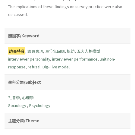
The implications of these findings on survey practice were also
discussed.
關鍵字/Keyword
訪員特質
,
訪員表現
,
單位無回應
,
拒訪
,
五大人格模型
interviewer personality
,
interviewer performance
,
unit non-
response
,
refusal
,
Big-Five model
學科分類/Subject
社會學
,
心理學
Sociology
,
Psychology
主題分類/Theme