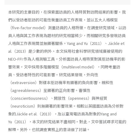
本研究的主要目的，在探索面訪員的人格特質對訪問結果的影響。我
們以受訪者拒訪的可能性衡量訪員工作表現，並以五大人格模型
（five-factor model）測量訪員的人格特徵。在調查研究領域，以訪
員人格與其工作表現為題材的研究相當稀少，而相關研究多發現訪員
人格與工作表現間並無顯著關係。Yang and Yu（2011）、Jäckle et
al.（2013）是少數的例外。本文採用社會科學研究領域廣被使用的
NEO-FFI 作為人格測驗工具，分析面訪員人格特質對其拒訪機率的影
響效果。文中採用多階層模型（multilevel model），同時考量訪
員、受訪者特性的可能影響。研究結果發現，外向性
（extraversion）對樣本拒訪機率有顯著的負向影響，親和性
（agreeableness）呈顯著的正向影響。審慎性
（conscientiousness）、開放性（openness）與神經質
（neuroticism）則無顯著的影響效果。相較以英國面訪員為分析對
象的Jäckle et al.（2013），及以臺灣電訪員為對象的Yang and
Yu（2011），本文的研究結果不盡相同。對此，文中嘗試尋求可能的
解釋。另外，也就調查實務上的意涵做了討論。