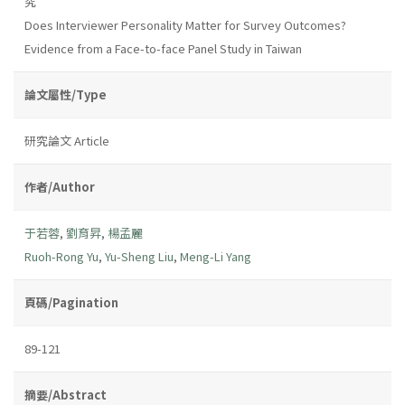
究
Does Interviewer Personality Matter for Survey Outcomes?
Evidence from a Face-to-face Panel Study in Taiwan
論文屬性/Type
研究論文 Article
作者/Author
于若蓉
,
劉育昇
,
楊孟麗
Ruoh-Rong Yu
,
Yu-Sheng Liu
,
Meng-Li Yang
頁碼/Pagination
89-121
摘要/Abstract