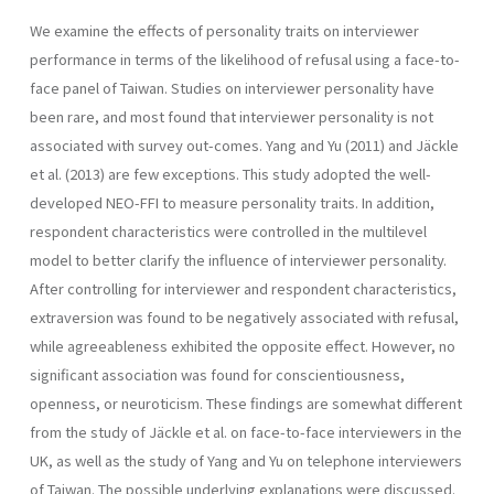
We examine the effects of personality traits on interviewer
performance in terms of the likelihood of refusal using a face-to-
face panel of Taiwan. Studies on interviewer personality have
been rare, and most found that interviewer personality is not
associated with survey out-comes. Yang and Yu (2011) and Jäckle
et al. (2013) are few exceptions. This study adopted the well-
developed NEO-FFI to measure personality traits. In addition,
respondent characteristics were controlled in the multilevel
model to better clarify the influence of interviewer personality.
After controlling for interviewer and respondent characteristics,
extraversion was found to be negatively associated with refusal,
while agreeableness exhibited the opposite effect. However, no
significant association was found for conscientiousness,
openness, or neuroticism. These findings are somewhat different
from the study of Jäckle et al. on face-to-face interviewers in the
UK, as well as the study of Yang and Yu on telephone interviewers
of Taiwan. The possible underlying explanations were discussed.