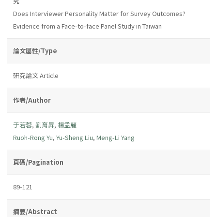
究
Does Interviewer Personality Matter for Survey Outcomes?
Evidence from a Face-to-face Panel Study in Taiwan
論文屬性/Type
研究論文 Article
作者/Author
于若蓉
,
劉育昇
,
楊孟麗
Ruoh-Rong Yu
,
Yu-Sheng Liu
,
Meng-Li Yang
頁碼/Pagination
89-121
摘要/Abstract