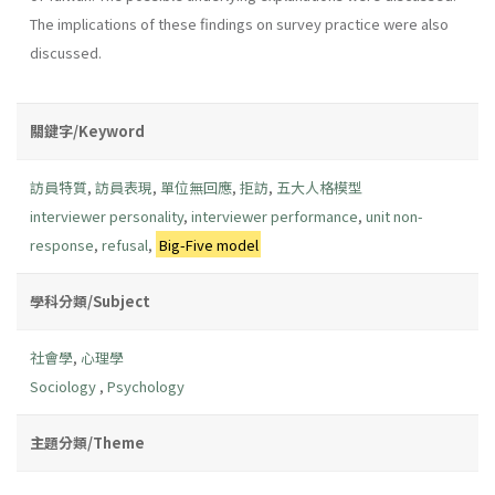
The implications of these findings on survey practice were also
discussed.
關鍵字/Keyword
訪員特質
,
訪員表現
,
單位無回應
,
拒訪
,
五大人格模型
interviewer personality
,
interviewer performance
,
unit non-
response
,
refusal
,
Big-Five model
學科分類/Subject
社會學
,
心理學
Sociology
,
Psychology
主題分類/Theme