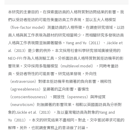
本研究的主要目的，在探索面訪員的人格特質對訪問結果的影響。我
們以受訪者拒訪的可能性衡量訪員工作表現，並以五大人格模型
（five-factor model）測量訪員的人格特徵。在調查研究領域，以訪
員人格與其工作表現為題材的研究相當稀少，而相關研究多發現訪員
人格與工作表現間並無顯著關係。Yang and Yu（2011）、Jäckle et
al.（2013）是少數的例外。本文採用社會科學研究領域廣被使用的
NEO-FFI 作為人格測驗工具，分析面訪員人格特質對其拒訪機率的影
響效果。文中採用多階層模型（multilevel model），同時考量訪
員、受訪者特性的可能影響。研究結果發現，外向性
（extraversion）對樣本拒訪機率有顯著的負向影響，親和性
（agreeableness）呈顯著的正向影響。審慎性
（conscientiousness）、開放性（openness）與神經質
（neuroticism）則無顯著的影響效果。相較以英國面訪員為分析對
象的Jäckle et al.（2013），及以臺灣電訪員為對象的Yang and
Yu（2011），本文的研究結果不盡相同。對此，文中嘗試尋求可能的
解釋。另外，也就調查實務上的意涵做了討論。