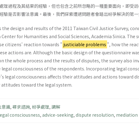
處理過程及其結果的經驗，但也包含之前所忽略的一種重要面向，即受訪
經驗是否影響法意識。最後，我們探索遭遇問題者會踏出紛爭解決的第一
he design and results of the 2011 Taiwan Civil Justice Survey, con
 Center for Humanities and Social Sciences, Academia Sinica. The su
e citizens' reaction towards "
justiciable problems
", how the react
se actions are. Although the basic design of the questionnaire was 
n the whole process and the results of disputes, the survey also i
e legal consciousness of the respondents. Incorporating legal cons
s legal consciousness affects their attitudes and actions toward d
r attitudes toward the legal system.
法意識
,
尋求諮詢
,
紛爭處理
,
調解
legal consciousness
,
advice-seeking
,
dispute resolution
,
mediation