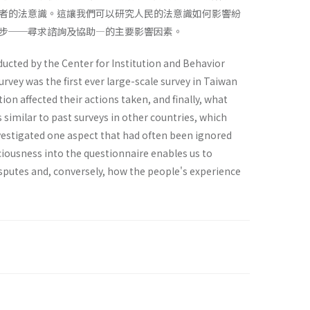
者的法意識。這讓我們可以研究人民的法意識如何影響紛
步──尋求諮詢及協助—的主要影響因素。
ducted by the Center for Institution and Behavior
rvey was the first ever large-scale survey in Taiwan
ion affected their actions taken, and finally, what
similar to past surveys in other countries, which
nvestigated one aspect that had often been ignored
ciousness into the questionnaire enables us to
isputes and, conversely, how the people's experience