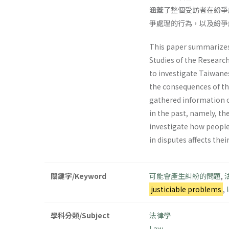
涵蓋了整個受訪者在紛爭
爭處理的行為，以及紛爭
This paper summarizes t
Studies of the Research
to investigate Taiwanes
the consequences of the
gathered information o
in the past, namely, th
investigate how people'
in disputes affects thei
關鍵字/Keyword
可能會產生糾紛的問題
,
justiciable problems
,
學科分類/Subject
法律學
Law