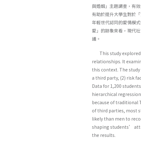
與婚姻」主題調查，有效
有助於提升大學生對於「
年輕世代認同的愛情模式
愛」的跡象來看，現代社
議。
This study explored y
relationships. It exami
this context. The study
a third party, (2) risk
Data for 1,200 student
hierarchical regression
because of traditional 
of third parties, most 
likely than men to reco
shaping students’ att
the results.