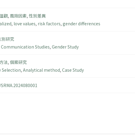
值觀
,
風險因素
,
性別差異
alized
,
love values
,
risk factors
,
gender differences
性別研究
,
Communication Studies
,
Gender Study
方法
,
個案研究
 Selection
,
Analytical method
,
Case Study
14/SRMA.2024080001