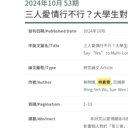
2024年10月 53期
三人愛情行不行？大學生對
發刊日期/Published Date
2024年10月
中英文篇名/Title
三人愛情行不行？大學生
Say “Yes” to Multi-Lov
論文屬性/Type
研究論文 Article
作者/Author
吳明燁
,
林素雯
,
范綱華
Ming-Yeh Wu
,
Sue-Wen 
頁碼/Pagination
1-33
摘要/Abstract
本研究以愛情關係中的
影響個人對於「第三者」