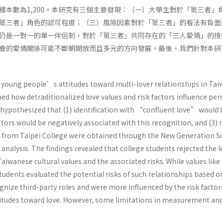
樣本數為1,200。本研究有三個主要發現：（一）大學生對於「第三者
第三者」角色的認可程度；（三）風險因素對於「第三者」的看法有負面
仍是一對一的單一伴侶制，對於「第三者」共同存在的「三人愛情」的接
會的愛情關係可能不斷朝開放而且多元的方向發展。最後，我們針對本研
oung people’s attitudes toward multi-lover relationships in Taiw
ned how detraditionalized love values and risk factors influence pers
 hypothesized that (1) identification with “confluent love” would b
 factors would be negatively associated with this recognition, and (3
s from Taipei College were obtained through the New Generation S
 analysis. The findings revealed that college students rejected the l
Taiwanese cultural values and the associated risks. While values l
students evaluated the potential risks of such relationships based
gnize third-party roles and were more influenced by the risk factors
itudes toward love. However, some limitations in measurement and