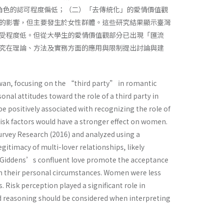
」角色的認可程度偏低；（二）「去傳統化」的愛情價值觀
的影響，但主要發生於女性群體。這些研究結果顯示臺灣
受程度低。但從大學生的愛情價值觀部分已出現「匯流
究在理論、方法及實務方面的應用與限制提出討論與建
an, focusing on the “third party” in romantic
onal attitudes toward the role of a third party in
e positively associated with recognizing the role of
) risk factors would have a stronger effect on women.
urvey Research (2016) and analyzed using a
egitimacy of multi-lover relationships, likely
ike Giddens’s confluent love promote the acceptance
 on their personal circumstances. Women were less
. Risk perception played a significant role in
 reasoning should be considered when interpreting