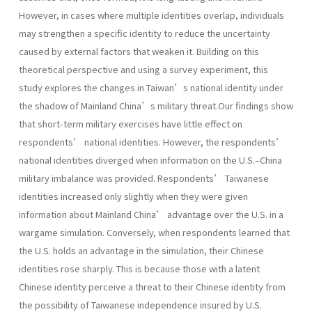
However, in cases where multiple identities overlap, individuals
may strengthen a specific identity to reduce the uncertainty
caused by external factors that weaken it. Building on this
theoretical perspective and using a survey experiment, this
study explores the changes in Taiwan’s national identity under
the shadow of Mainland China’s military threat.Our findings show
that short-term military exercises have little effect on
respondents’ national identities. However, the respondents’
national identities diverged when information on the U.S.–China
military imbalance was provided. Respondents’ Taiwanese
identities increased only slightly when they were given
information about Mainland China’ advantage over the U.S. in a
wargame simulation. Conversely, when respondents learned that
the U.S. holds an advantage in the simulation, their Chinese
identities rose sharply. This is because those with a latent
Chinese identity perceive a threat to their Chinese identity from
the possibility of Taiwanese independence insured by U.S.