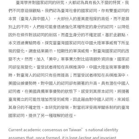
臺灣學界對國家認同的研究，大都認為具有長久不變的特質，我
們不同意這個觀點。我們認為臺灣社會的國家認同，存有雙重認同的
本質（臺灣人與中國人），大部份人的差異是程度的高低，而不是類
別上的不同。人們極可能會透過強化某種特定的身分的認同，以降低
因外在條件對該認同的削弱，而產生身分的不確定感。基於此觀點，
本文透過實驗問卷，探究當臺灣國家認同在中國大陸軍事威脅下所呈
現的變化。調查結果顯示，短期性的軍演威脅，對臺灣國家認同的改
變不大。然而，加入「美中」軍事實力對比這項額外資訊後，國家認
同卻呈現變化。當受試者得知在兵棋推演中，中國大陸呈現軍事優勢
時，對臺灣人的認同只有些微提高；而當受試者得知在兵棋推演中，
美國佔據優勢時，對中國人的認同卻有顯著的升高。具有潛在中國人
認同者，在美國具備軍事優勢的狀態下，感受到其原本認同，將隨著
臺灣獨立的可能性增加而受到威脅，因此藉由對中國人認同，來減低
其身分的不確定性。本研究的發現，對當前深受兩岸關係制約的臺灣
國家認同，提供了另一種理解的途徑。
Current academic consensus on Taiwan’s national identity
assumes that, once formed, it is long-lasting and invariant.