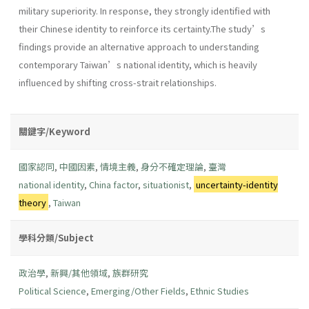
military superiority. In response, they strongly identified with
their Chinese identity to reinforce its certainty.The study’s
findings provide an alternative approach to understanding
contemporary Taiwan’s national identity, which is heavily
influenced by shifting cross-strait relationships.
關鍵字/Keyword
國家認同
,
中國因素
,
情境主義
,
身分不確定理論
,
臺灣
national identity
,
China factor
,
situationist
,
uncertainty-identity
theory
,
Taiwan
學科分類/Subject
政治學
,
新興/其他領域
,
族群研究
Political Science
,
Emerging/Other Fields
,
Ethnic Studies