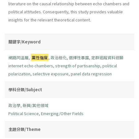
literature on the causal relationship between echo chambers and
political attitudes. Consequently, this study provides valuable
insights for the relevant theoretical content.
關鍵字/Keyword
網路同溫層
,
黨性強度
,
政治極化
,
選擇性暴露
,
定群追蹤資料迴歸
internet echo chambers
,
strength of partisanship
,
political
polarization
,
selective exposure
,
panel data regression
學科分類/Subject
政治學
,
新興/其他領域
Political Science
,
Emerging/Other Fields
主題分類/Theme