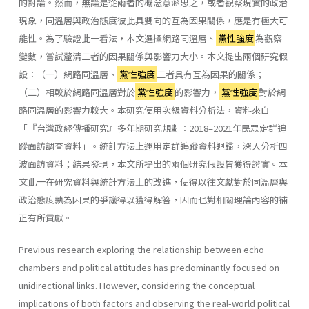
的討論。然而，無論是從兩者的概念意涵思之，或者觀察現實的政治
現象，同溫層與政治態度彼此具雙向的互為因果關係，應是有極大可
能性。為了驗證此一看法，本文選擇網路同溫層、
黨性強度
為觀察
變數，嘗試釐清二者的因果關係與影響力大小。本文提出兩個研究假
設：（一）網路同溫層、
黨性強度
二者具有互為因果的關係；
（二）相較於網路同溫層對於
黨性強度
的影響力，
黨性強度
對於網
路同溫層的影響力較大。本研究使用次級資料分析法，資料來自
「『台灣政經傳播研究』多年期研究規劃：2018–2021年民眾定群追
蹤面訪調查資料」。統計方法上運用定群追蹤資料迴歸，深入分析四
波面訪資料；結果發現，本文所提出的兩個研究假設皆獲得證實。本
文此一在研究資料與統計方法上的改進，使得以往文獻對於同溫層與
政治態度孰為因果的爭議得以獲得解答，因而也對相關理論內容的補
正有所貢獻。
Previous research exploring the relationship between echo
chambers and political attitudes has predominantly focused on
unidirectional links. However, considering the conceptual
implications of both factors and observing the real-world political