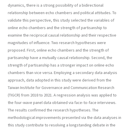
dynamics, there is a strong possibility of a bidirectional
relationship between echo chambers and political attitudes. To
validate this perspective, this study selected the variables of
online echo chambers and the strength of partisanship to
examine the reciprocal causal relationship and their respective
magnitudes of influence. Two research hypotheses were
proposed. First, online echo chambers and the strength of
partisanship have a mutually causal relationship. Second, the
strength of partisanship has a stronger impact on online echo
chambers than vice versa. Employing a secondary data analysis
approach, data adopted in this study were derived from the
Taiwan Institute for Governance and Communication Research
(TIGCR) from 2018 to 2021. A regression analysis was applied to
the four-wave panel data obtained via face-to-face interviews.
The results confirmed the research hypotheses. The
methodological improvements presented via the data analyses in
this study contribute to resolving a longstanding debate in the