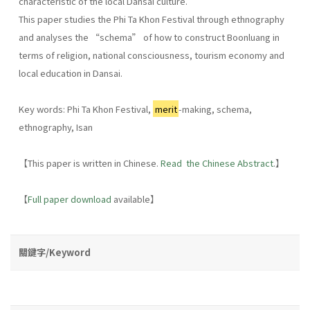
characteristic of the local Dansai culture.
This paper studies the Phi Ta Khon Festival through ethnography
and analyses the “schema” of how to construct Boonluang in
terms of religion, national consciousness, tourism economy and
local education in Dansai.
Key words: Phi Ta Khon Festival,
merit
-making, schema,
ethnography, Isan
【This paper is written in Chinese.
Read the Chinese Abstract
.】
【
Full paper download
available】
關鍵字/Keyword