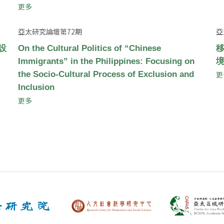
更多
亞太研究論壇第72期
亞
設
On the Cultural Politics of “Chinese
Immigrants” in the Philippines: Focusing on
the Socio-Cultural Process of Exclusion and
更
Inclusion
更多