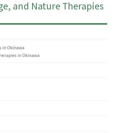
e, and Nature Therapies
s in Okinawa
Therapies in Okinawa