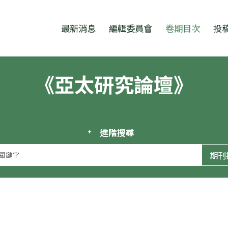
跳至中央區塊/Main Content
:::
最新消息
編輯委員會
卷期目次
投
《亞太研究論壇》
進階搜尋