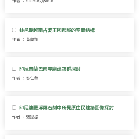
作者 ： Sal Murgiyanto
林邑期越南占婆王國都城的空間結構
作者 ： 黃蘭翔
印尼普蘭巴南寺廟建築群探討
作者 ： 吳仁華
印尼婆羅浮屠石刻中所見原住民建築圖像探討
作者 ： 張崑振