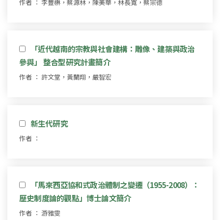
作者 ： 李豐楙，蔡源林，陳美華，林長寬，蔡宗德
「近代越南的宗教與社會建構：雕像、建築與政治
參與」 整合型研究計畫簡介
作者 ： 許文堂，黃蘭翔，嚴智宏
新生代研究
作者 ：
「馬來西亞協和式政治體制之變遷（1955-2008）：
歷史制度論的觀點」博士論文簡介
作者 ： 游雅雯