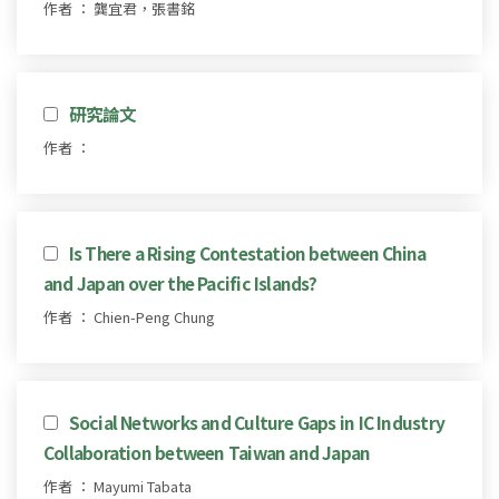
作者 ： 龔宜君，張書銘
研究論文
作者 ：
Is There a Rising Contestation between China
and Japan over the Pacific Islands?
作者 ： Chien-Peng Chung
Social Networks and Culture Gaps in IC Industry
Collaboration between Taiwan and Japan
作者 ： Mayumi Tabata