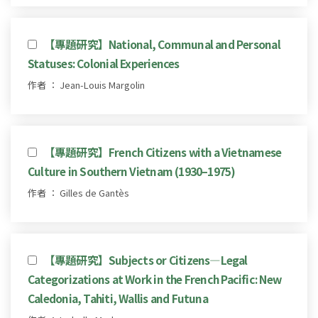
【專題研究】National, Communal and Personal
Statuses: Colonial Experiences
作者 ： Jean-Louis Margolin
【專題研究】French Citizens with a Vietnamese
Culture in Southern Vietnam (1930–1975)
作者 ： Gilles de Gantès
【專題研究】Subjects or Citizens—Legal
Categorizations at Work in the French Pacific: New
Caledonia, Tahiti, Wallis and Futuna