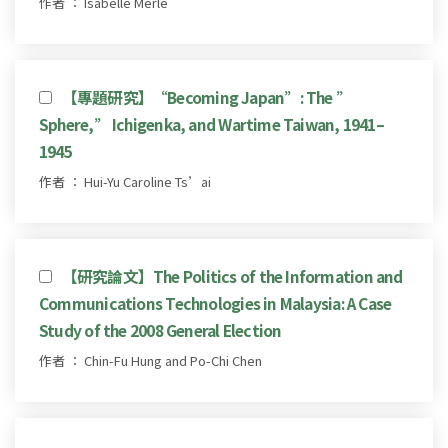
作者 ： Isabelle Merle
【專題研究】“Becoming Japan”: The ”
Sphere,” Ichigenka, and Wartime Taiwan, 1941–
1945
作者 ： Hui-Yu Caroline Ts’ai
【研究論文】The Politics of the Information and
Communications Technologies in Malaysia: A Case
Study of the 2008 General Election
作者 ： Chin-Fu Hung and Po-Chi Chen