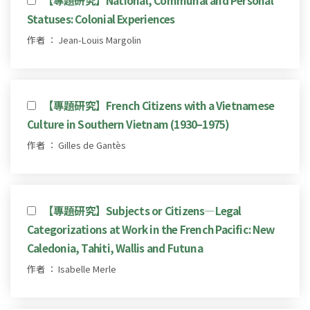
Statuses: Colonial Experiences
作者 ： Jean-Louis Margolin
【專題研究】French Citizens with a Vietnamese
Culture in Southern Vietnam (1930–1975)
作者 ： Gilles de Gantès
【專題研究】Subjects or Citizens—Legal
Categorizations at Work in the French Pacific: New
Caledonia, Tahiti, Wallis and Futuna
作者 ： Isabelle Merle