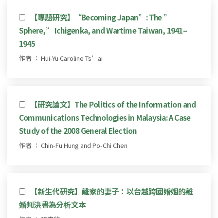
【專題研究】“Becoming Japan”: The ”
Sphere,” Ichigenka, and Wartime Taiwan, 1941–
1945
作者 ： Hui-Yu Caroline Ts’ai
【研究論文】The Politics of the Information and
Communications Technologies in Malaysia: A Case
Study of the 2008 General Election
作者 ： Chin-Fu Hung and Po-Chi Chen
【新生代研究】離家的妻子：以台越跨國婚姻的離
婚判決書為分析文本