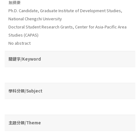
無摘要
Ph.D. Candidate, Graduate Institute of Development Studies,
National Chengchi University
Doctoral Student Research Grants, Center for Asia-Pacific Area
Studies (CAPAS)
No abstract
關鍵字/Keyword
學科分類/Subject
主題分類/Theme