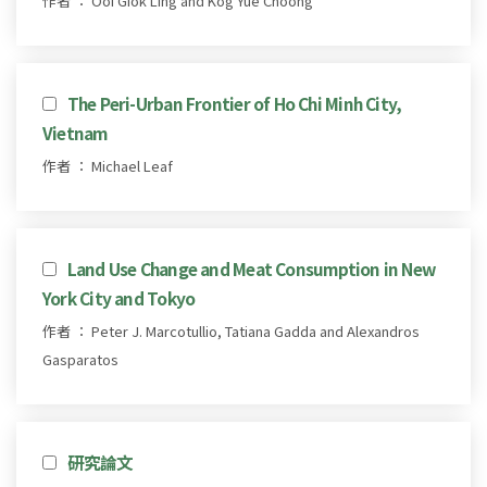
作者 ： Ooi Giok Ling and Kog Yue Choong
The Peri-Urban Frontier of Ho Chi Minh City,
Vietnam
作者 ： Michael Leaf
Land Use Change and Meat Consumption in New
York City and Tokyo
作者 ： Peter J. Marcotullio, Tatiana Gadda and Alexandros
Gasparatos
研究論文