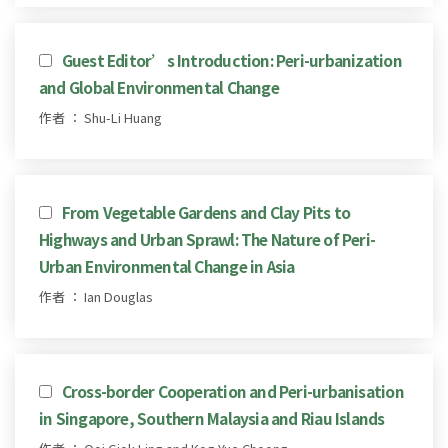
Guest Editor’s Introduction: Peri-urbanization
and Global Environmental Change
作者 ： Shu-Li Huang
From Vegetable Gardens and Clay Pits to
Highways and Urban Sprawl: The Nature of Peri-
Urban Environmental Change in Asia
作者 ： Ian Douglas
Cross-border Cooperation and Peri-urbanisation
in Singapore, Southern Malaysia and Riau Islands