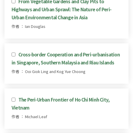
From Vegetable Gardens and Clay Pits to
Highways and Urban Sprawl: The Nature of Peri-
Urban Environmental Change in Asia
作者 ： Ian Douglas
Cross-border Cooperation and Peri-urbanisation
in Singapore, Southern Malaysia and Riau Islands
作者 ： Ooi Giok Ling and Kog Yue Choong
The Peri-Urban Frontier of Ho Chi Minh City,
Vietnam
作者 ： Michael Leaf