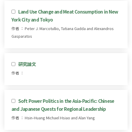
Land Use Change and Meat Consumption in New
York City and Tokyo
作者 ： Peter J. Marcotullio, Tatiana Gadda and Alexandros
Gasparatos
研究論文
作者 ：
Soft Power Politics in the Asia-Pacific: Chinese
and Japanese Quests for Regional Leadership
作者 ： Hsin-Huang Michael Hsiao and Alan Yang