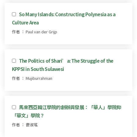
So Many Islands: Constructing Polynesia as a
Culture Area
作者 ： Paul van der Grijp
The Politics of Shari’a: The Struggle of the
KPPSI in South Sulawesi
作者 ： Mujiburrahman
馬來西亞韓江學院的創辦與發展：「華人」學院抑
「華文」學院？
作者 ： 曹淑瑤