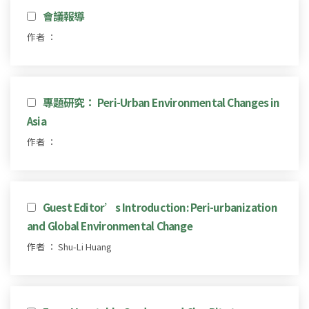
會議報導
作者 ：
專題研究： Peri-Urban Environmental Changes in
Asia
作者 ：
Guest Editor’s Introduction: Peri-urbanization
and Global Environmental Change
作者 ： Shu-Li Huang