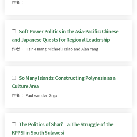
作者 ：
Soft Power Politics in the Asia-Pacific: Chinese
and Japanese Quests for Regional Leadership
作者 ： Hsin-Huang Michael Hsiao and Alan Yang
So Many Islands: Constructing Polynesia as a
Culture Area
作者 ： Paul van der Grijp
The Politics of Shari’a: The Struggle of the
KPPSI in South Sulawesi