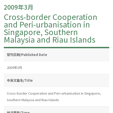
2009年3月
Cross-border Cooperation
and Peri-urbanisation in
Singapore, Southern
Malaysia and Riau Islands
發刊日期/Published Date
2009年3月
中英文篇名/Title
Cross-border Cooperation and Peri-urbanisation in Singapore,
Southern Malaysia and Riau Islands
論文屬性/Type