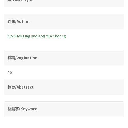
作者/Author
Ooi Giok Ling and Kog Yue Choong
頁碼/Pagination
30-
摘要/Abstract
關鍵字/Keyword