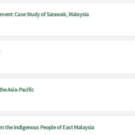
opment: Case Study of Sarawak, Malaysia
y
the Asia-Pacific
om the Indigenous People of East Malaysia