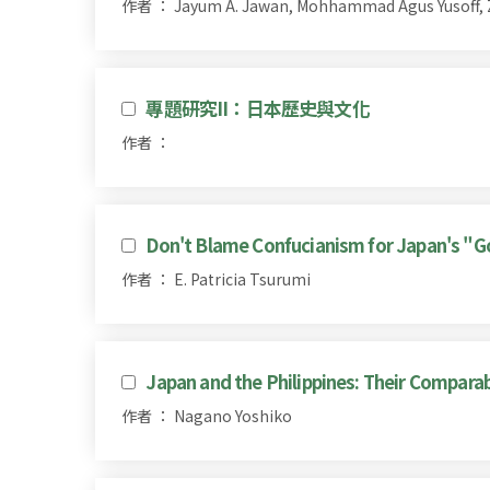
作者 ： Jayum A. Jawan, Mohhammad Agus Yusoff,
專題研究II：日本歷史與文化
作者 ：
Don't Blame Confucianism for Japan's "
作者 ： E. Patricia Tsurumi
Japan and the Philippines: Their Compara
作者 ： Nagano Yoshiko