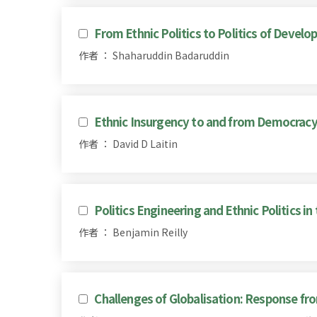
From Ethnic Politics to Politics of Devel
作者 ： Shaharuddin Badaruddin
Ethnic Insurgency to and from Democrac
作者 ： David D Laitin
Politics Engineering and Ethnic Politics in 
作者 ： Benjamin Reilly
Challenges of Globalisation: Response fr