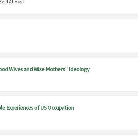
 Zaid Ahmad
Good Wives and Wise Mothers" Ideology
ble Experiences of US Occupation