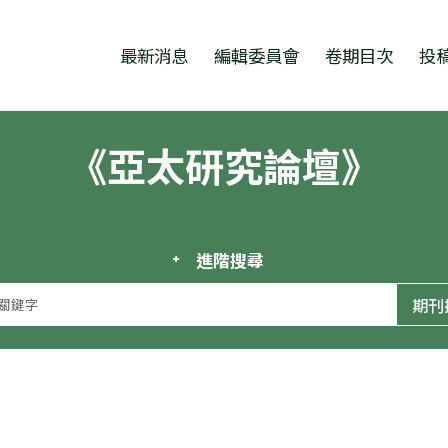
跳至中央區塊/Main Content
:::
最新消息
編輯委員會
卷期目次
投
《亞太研究論壇》
進階搜尋