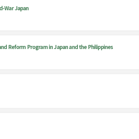
ld-War Japan
and Reform Program in Japan and the Philippines