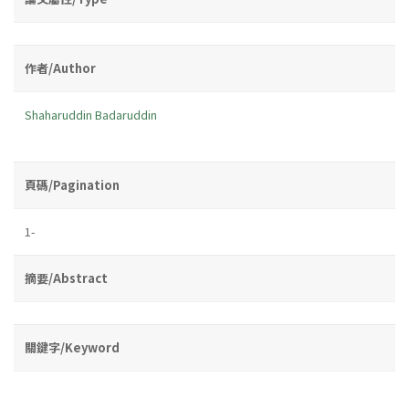
作者/Author
Shaharuddin Badaruddin
頁碼/Pagination
1-
摘要/Abstract
關鍵字/Keyword