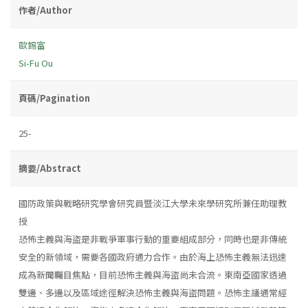
作者/Author
歐錫富
Si-Fu Ou
頁碼/Pagination
25-
摘要/Abstract
國防政策與戰略研究學會研究員暨淡江大學未來學研究所兼任助理教
授
恐怖主義與海盜是非戰爭軍事行動的重要組成部分，同時也是非傳統
安全的新領域，需要各國政府通力合作。由於海上恐怖主義無法迅速
成為新聞矚目焦點，目前恐怖主義與海盜尚未合流。東南亞國家透過
雙邊、多邊以及區域途徑解決恐怖主義與海盜問題。恐怖主議通常經