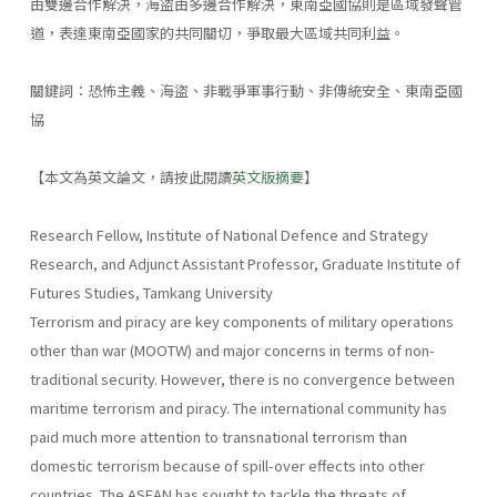
由雙邊合作解決，海盜由多邊合作解決，東南亞國協則是區域發聲管
道，表達東南亞國家的共同關切，爭取最大區域共同利益。
關鍵詞：恐怖主義、海盜、非戰爭軍事行動、非傳統安全、東南亞國
協
【本文為英文論文，請按此閱讀
英文版摘要
】
Research Fellow, Institute of National Defence and Strategy
Research, and Adjunct Assistant Professor, Graduate Institute of
Futures Studies, Tamkang University
Terrorism and piracy are key components of military operations
other than war (MOOTW) and major concerns in terms of non-
traditional security. However, there is no convergence between
maritime terrorism and piracy. The international community has
paid much more attention to transnational terrorism than
domestic terrorism because of spill-over effects into other
countries. The ASEAN has sought to tackle the threats of