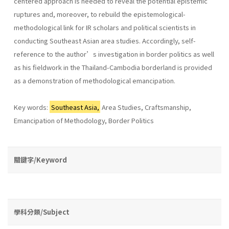
centered approach is needed to reveal the potential epistemic
ruptures and, moreover, to rebuild the epistemological-
methodological link for IR scholars and political scientists in
conducting Southeast Asian area studies. Accordingly, self-
reference to the author’s investigation in border politics as well
as his fieldwork in the Thailand-Cambodia borderland is provided
as a demonstration of methodological emancipation.
Key words:
Southeast Asia,
Area Studies, Craftsmanship,
Emancipation of Methodology, Border Politics
關鍵字/Keyword
學科分類/Subject