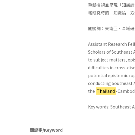
重新檢視並呈現「知識論
域研究時的「知識論—方
關鍵詞：東南亞、區域研
Assistant Research Fell
Scholars of Southeast 
to subject matters, epi
difficulties in cross-d
potential epistemic rup
conducting Southeast As
the
Thailand
-Cambodia
Key words: Southeast A
關鍵字/Keyword