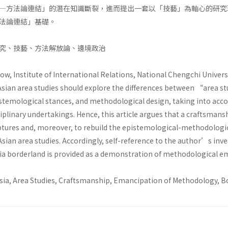
—方法論連結」的潛在知識斷裂，進而提出一套以「技藝」為軸心的研究
法論連結」基礎。
究、技藝、方法解放論、邊境政治
ow, Institute of International Relations, National Chengchi Univers
Asian area studies should explore the differences between “area s
stemological stances, and methodological design, taking into accou
isciplinary undertakings. Hence, this article argues that a craftsma
tures and, moreover, to rebuild the epistemological-methodological 
ian area studies. Accordingly, self-reference to the author’s invest
 borderland is provided as a demonstration of methodological e
sia, Area Studies, Craftsmanship, Emancipation of Methodology, Bo