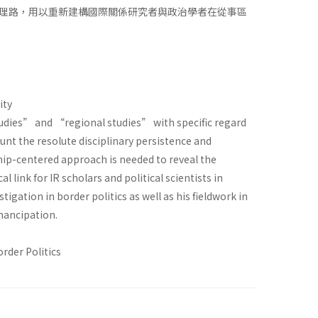
理路，用以重新建構國際關係研究者與政治學者在從事區
ity
tudies” and “regional studies” with specific regard
nt the resolute disciplinary persistence and
nship-centered approach is needed to reveal the
link for IR scholars and political scientists in
igation in border politics as well as his fieldwork in
mancipation.
rder Politics