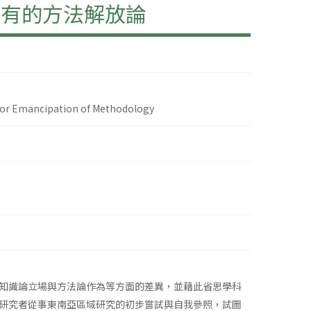
應有的方法解放論
for Emancipation of Methodology
知識論立場與方法論作為等方面的差異，並藉此省思學科
研究者從事東南亞區域研究的初步嘗試與自我參照，試圖