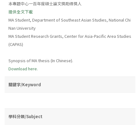
本專題中心一百年度碩士論文獎助得獎人
提供全文下載
MA Student, Department of Southeast Asian Studies, National Chi
Nan University
MA Student Research Grants, Center for Asia-Pacific Area Studies
(CAPAS)
Synopsis of MA thesis (In Chinese).
Download here.
關鍵字/Keyword
學科分類/Subject