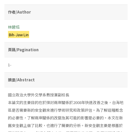
作者/Author
林碧炤
Bih-Jaw Lin
頁碼/Pagination
1-
摘要/Abstract
國立政治大學外交學系教授兼副校長
本論文的主要目的在於探討兩岸關係於2008年快速改善之後，台海地
區是否需要新的安全觀來進行學術研究和政策評估。為了解這種概念
的必要性，了解兩岸關係的改變及其可能的影響是必要的。本文在新
舊安全觀上做了比較，也進行了簡要的分析。新安全觀主要是根基於