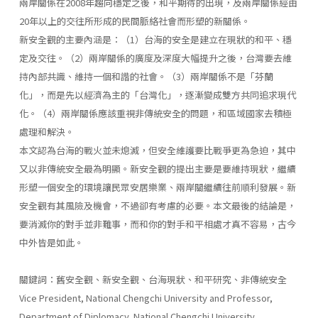
兩岸關係在2008年趨向穩定之後，和平期待的出現，及兩岸關係經由
20年以上的交往所形成的民間脈絡社會而形塑的新關係。
新安全觀的主要內涵是：（1）台海的安全是建立在現狀的和平、穩
定及交往。（2）兩岸關係的廣度及深度大幅提升之後，台灣要去維
持內部共識、維持一個和諧的社會。（3）兩岸關係不是「芬蘭
化」，而是先以經濟為主的「台灣化」，逐漸變成雙方共同追求現代
化。（4）兩岸關係應該重視非傳統安全的問題，和區域國家去積極
處理和解決。
本文認為台海的戰火並未熄滅，但安全維護要比戰爭更為急迫，其中
又以非傳統安全最為明顯。新安全觀的提出主要是要維持現狀，繼續
形塑一個安全的環境讓民眾安居樂業、兩岸關繼續往前順利發展。新
安全觀有其風險及機會，不過卻有考慮的必要。本文最後的結論是，
要消滅你的對手並非難事，而和你的對手和平相處才真不容易，古今
中外皆是如此。
關鍵詞：舊安全觀、新安全觀、台海現狀、和平研究、非傳統安全
Vice President, National Chengchi University and Professor,
Department of Diplomacy, National Chengchi University