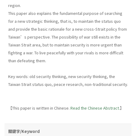
region.
This paper also explains the fundamental purpose of searching
for a new strategic thinking, that is, to maintain the status quo
and provide the basic rationale for a new cross-Strait policy from
Taiwan’s perspective. The possibility of war still exists in the
Taiwan Strait area, but to maintain security is more urgent than
fighting a war. To live peacefully with your rivals is more difficult
than defeating them.
Key words: old security thinking, new security thinking, the
Taiwan Strait status quo, peace research, non-traditional security.
【This paper is written in Chinese.
Read the Chinese Abstract.
】
關鍵字/Keyword