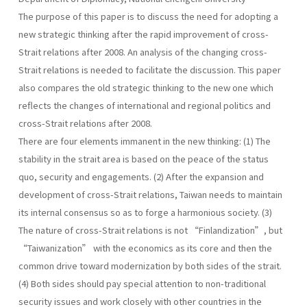
The purpose of this paper is to discuss the need for adopting a
new strategic thinking after the rapid improvement of cross-
Strait relations after 2008. An analysis of the changing cross-
Strait relations is needed to facilitate the discussion. This paper
also compares the old strategic thinking to the new one which
reflects the changes of international and regional politics and
cross-Strait relations after 2008.
There are four elements immanent in the new thinking: (1) The
stability in the strait area is based on the peace of the status
quo, security and engagements. (2) After the expansion and
development of cross-Strait relations, Taiwan needs to maintain
its internal consensus so as to forge a harmonious society. (3)
The nature of cross-Strait relations is not “Finlandization”, but
“Taiwanization” with the economics as its core and then the
common drive toward modernization by both sides of the strait.
(4) Both sides should pay special attention to non-traditional
security issues and work closely with other countries in the