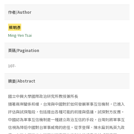
作者/Author
蔡明彥
Ming-Yen Tsai
頁碼/Pagination
107-
摘要/Abstract
國立中興大學國際政治研究所教授兼所長
隨著兩岸關係和緩，台灣與中國對於如何發展軍事互信機制，已進入
評估與試探階段，包括提出各種可能的前提與倡議，試探對方反應。
中國認為軍事互信機制是一種建立政治互信的手段，台灣則將軍事互
信視為降低中國對台軍事威脅的途徑。從李登輝、陳水扁到馬英九政