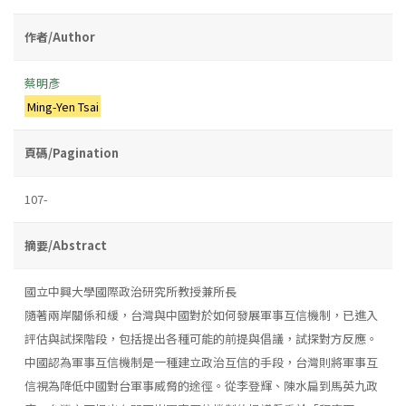
作者/Author
蔡明彥
Ming-Yen Tsai
頁碼/Pagination
107-
摘要/Abstract
國立中興大學國際政治研究所教授兼所長
隨著兩岸關係和緩，台灣與中國對於如何發展軍事互信機制，已進入
評估與試探階段，包括提出各種可能的前提與倡議，試探對方反應。
中國認為軍事互信機制是一種建立政治互信的手段，台灣則將軍事互
信視為降低中國對台軍事威脅的途徑。從李登輝、陳水扁到馬英九政