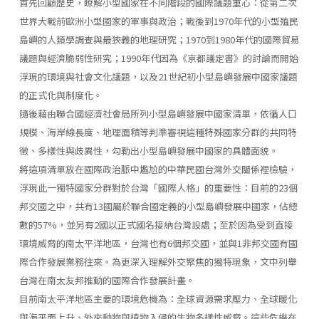
首先回顧歷史，瞭解小型國家在不同階段的國際議題重心：從第二次
世界大戰前歐洲小型國家的軍事與政治；戰後到1970年代的小型殖民
島嶼的人類學調查與最狹義的地理研究；1970到1980年代的國際貿易
議題與經濟脆弱性研究；1990年代因為《京都議定書》的討論而開始
浮現的環境與社會文化議題，以及21世紀初小型島嶼發展中國家議題
的正式化與制度化。
隨後藉由聯合國經濟社會局所列小型島嶼發展中國家清單，依循人口
規模、海岸線長度、地理面積等判準審視這種特殊國家分群的共同特
徵、多樣性與歧異性，勾勒出小型島嶼發展中國家的具體面貌。
將這項清單放在國際政治脈中尷尬的中華民國台灣外交關係裡檢驗，
浮現此一獨特國家分群對於台灣「國際人格」的重要性：目前的23個
邦交國之中，共有13國屬於聯合國定義的小型島嶼發展中國家，佔總
數的57%，並另有2國以正式國名接納台灣設處；至於因為受到直接
環境威脅的南太平洋地區，台灣也有6個邦交國，並與1非邦交國有國
際合作發展業務往來。為更深入理解外交聚焦的獨特現象，文中列舉
台灣在南太友邦推動的國際合作發展計畫。
目前南太平洋地區主要的環境危機為：全球資源需求壓力、全球暖化
與海平面上升、外來動物與植物入侵的生物多樣性威脅。這些危機在