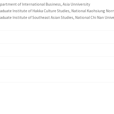
epartment of International Business, Asia Unniversity
raduate Institute of Hakka Culture Studies, National Kaohsiung Nor
aduate Institute of Southeast Asian Studies, National Chi Nan Unive