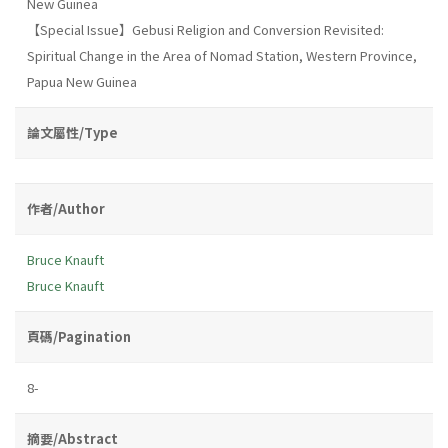
New Guinea
【Special Issue】Gebusi Religion and Conversion Revisited:
Spiritual Change in the Area of Nomad Station, Western Province,
Papua New Guinea
論文屬性/Type
作者/Author
Bruce Knauft
Bruce Knauft
頁碼/Pagination
8-
摘要/Abstract