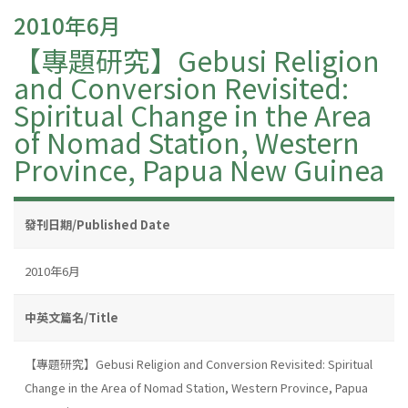
2010年6月
【專題研究】Gebusi Religion
and Conversion Revisited:
Spiritual Change in the Area
of Nomad Station, Western
Province, Papua New Guinea
發刊日期/Published Date
2010年6月
中英文篇名/Title
【專題研究】Gebusi Religion and Conversion Revisited: Spiritual
Change in the Area of Nomad Station, Western Province, Papua