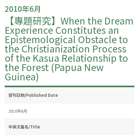
2010年6月
【專題研究】When the Dream
Experience Constitutes an
Epistemological Obstacle to
the Christianization Process
of the Kasua Relationship to
the Forest (Papua New
Guinea)
發刊日期/Published Date
2010年6月
中英文篇名/Title