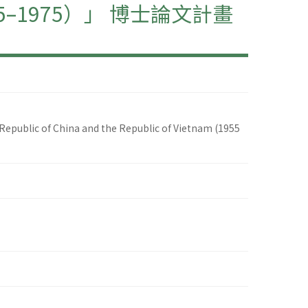
1975）」 博士論文計畫
epublic of China and the Republic of Vietnam (1955