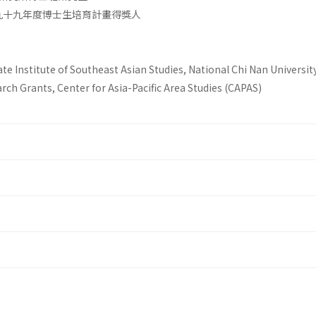
九十九年度博士生培育計畫得獎人
te Institute of Southeast Asian Studies, National Chi Nan Universit
ch Grants, Center for Asia-Pacific Area Studies (CAPAS)