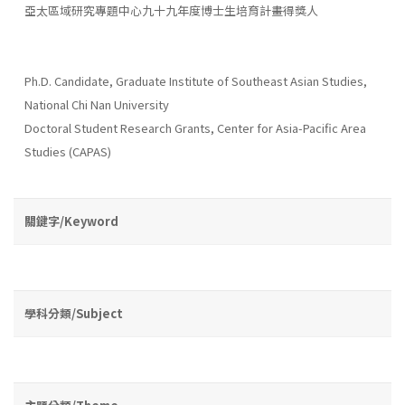
亞太區域研究專題中心九十九年度博士生培育計畫得獎人
Ph.D. Candidate, Graduate Institute of Southeast Asian Studies,
National Chi Nan University
Doctoral Student Research Grants, Center for Asia-Pacific Area
Studies (CAPAS)
關鍵字/Keyword
學科分類/Subject