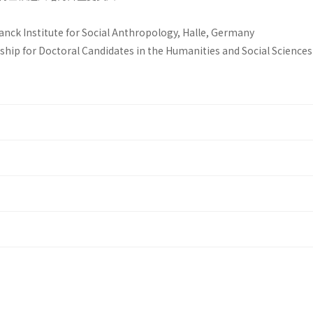
anck Institute for Social Anthropology, Halle, Germany
hip for Doctoral Candidates in the Humanities and Social Sciences 