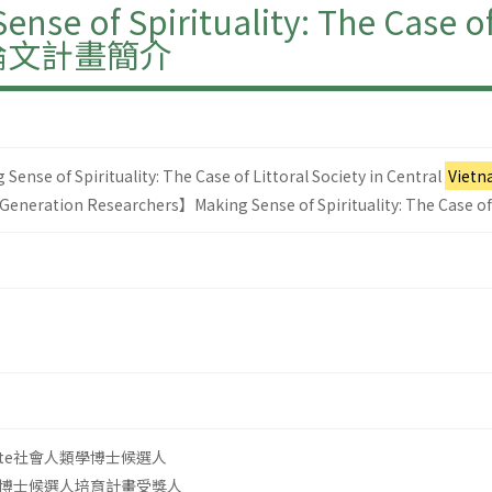
 Spirituality: The Case of Li
論文計畫簡介
of Spirituality: The Case of Littoral Society in Central
Viet
eneration Researchers】Making Sense of Spirituality: The Case of L
titute社會人類學博士候選人
博士候選人培育計畫受獎人