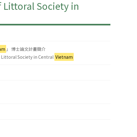
ttoral Society in
nam
」 博士論文計畫簡介
ittoral Society in Central
Vietnam