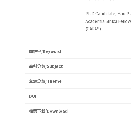
Ph.D Candidate, Max-Pl
Academia Sinica Fellows
(CAPAS)
關鍵字/Keyword
學科分類/Subject
主題分類/Theme
DOI
檔案下載/Download