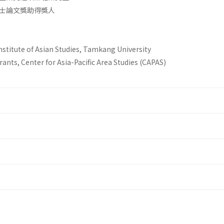
士論文獎助得獎人
nstitute of Asian Studies, Tamkang University
nts, Center for Asia-Pacific Area Studies (CAPAS)