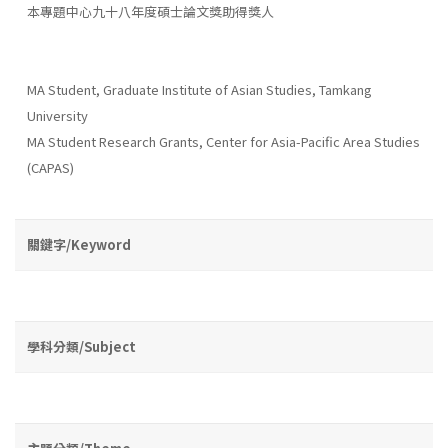
本專題中心九十八年度碩士論文獎助得獎人
MA Student, Graduate Institute of Asian Studies, Tamkang
University
MA Student Research Grants, Center for Asia-Pacific Area Studies
(CAPAS)
關鍵字/Keyword
學科分類/Subject