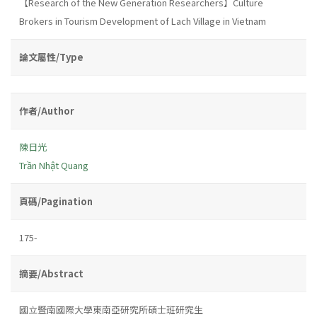
【Research of the New Generation Researchers】Culture
Brokers in Tourism Development of Lach Village in Vietnam
論文屬性/Type
作者/Author
陳日光
Trần Nhật Quang
頁碼/Pagination
175-
摘要/Abstract
國立暨南國際大學東南亞研究所碩士班研究生