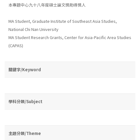
本專題中心九十八年度碩士論文獎助得獎人
MA Student, Graduate Institute of Southeast Asia Studies,
National Chi Nan University
MA Student Research Grants, Center for Asia-Pacific Area Studies
(CAPAS)
關鍵字/Keyword
學科分類/Subject
主題分類/Theme