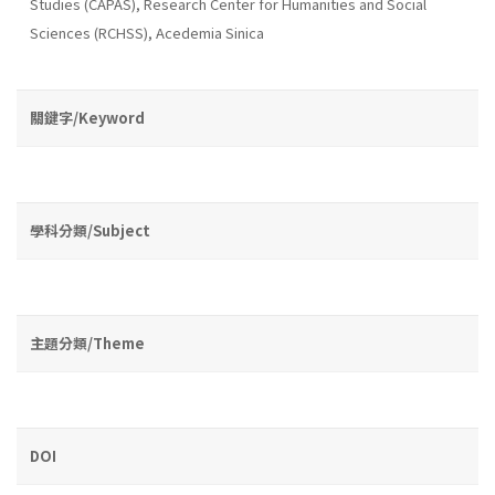
Studies (CAPAS), Research Center for Humanities and Social
Sciences (RCHSS), Acedemia Sinica
關鍵字/Keyword
學科分類/Subject
主題分類/Theme
DOI