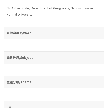
Ph.D. Candidate, Department of Geography, National Taiwan
Normal University
關鍵字/Keyword
學科分類/Subject
主題分類/Theme
DOI