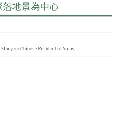
聚落地景為中心
Study on Chinese Residential Areas