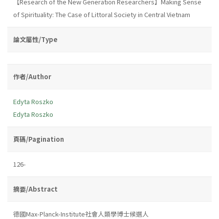
【Research of the New Generation Researchers】Making Sense
of Spirituality: The Case of Littoral Society in Central Vietnam
論文屬性/Type
作者/Author
Edyta Roszko
Edyta Roszko
頁碼/Pagination
126-
摘要/Abstract
德國Max-Planck-Institute社會人類學博士候選人