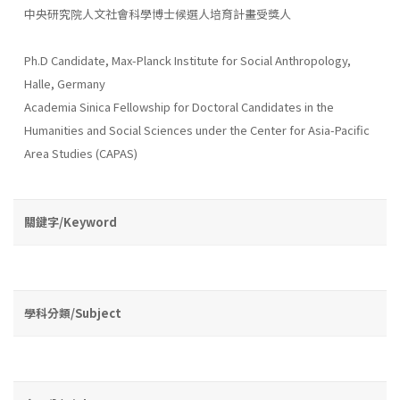
中央研究院人文社會科學博士候選人培育計畫受獎人
Ph.D Candidate, Max-Planck Institute for Social Anthropology,
Halle, Germany
Academia Sinica Fellowship for Doctoral Candidates in the
Humanities and Social Sciences under the Center for Asia-Pacific
Area Studies (CAPAS)
關鍵字/Keyword
學科分類/Subject