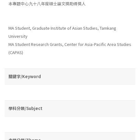
本專題中心九十八年度碩士論文獎助得獎人
MA Student, Graduate Institute of Asian Studies, Tamkang
University
MA Student Research Grants, Center for Asia-Pacific Area Studies
(CAPAS)
關鍵字/Keyword
學科分類/Subject