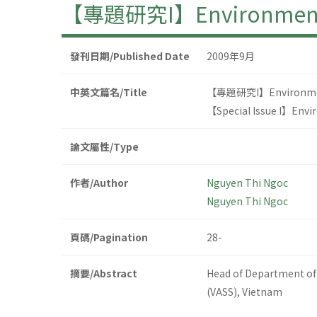
【專題研究I】Environmental P
發刊日期/Published Date
2009年9月
中英文篇名/Title
【專題研究I】Environmental
【Special Issue I】Envir
論文屬性/Type
作者/Author
Nguyen Thi Ngoc
Nguyen Thi Ngoc
頁碼/Pagination
28-
摘要/Abstract
Head of Department of 
(VASS), Vietnam