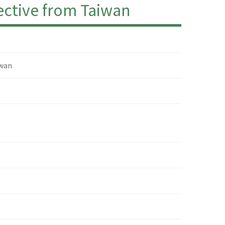
ective from Taiwan
iwan