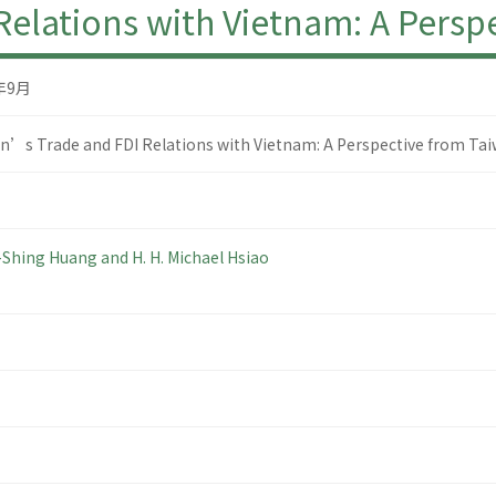
elations with Vietnam: A Persp
年9月
n’s Trade and FDI Relations with Vietnam: A Perspective from Ta
Shing Huang and H. H. Michael Hsiao