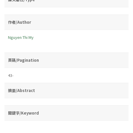
作者/Author
Nguyen Thi My
頁碼/Pagination
43-
摘要/Abstract
關鍵字/Keyword