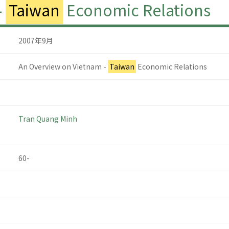
-
Taiwan
Economic Relations
2007年9月
An Overview on Vietnam -
Taiwan
Economic Relations
Tran Quang Minh
60-