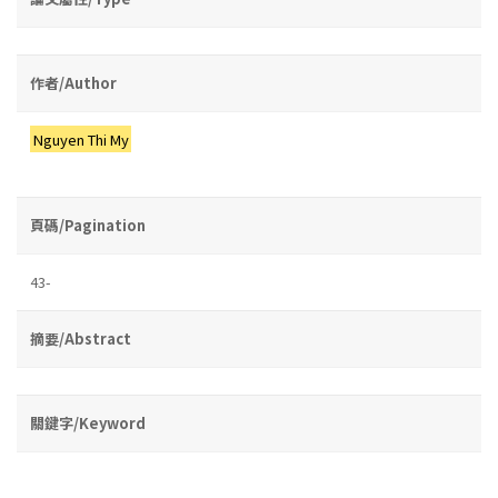
作者/Author
Nguyen Thi My
頁碼/Pagination
43-
摘要/Abstract
關鍵字/Keyword