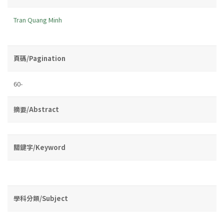
Tran Quang Minh
頁碼/Pagination
60-
摘要/Abstract
關鍵字/Keyword
學科分類/Subject