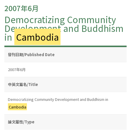
2007年6月
Democratizing Community
Development and Buddhism
in
Cambodia
發刊日期/Published Date
2007年6月
中英文篇名/Title
Democratizing Community Development and Buddhism in
Cambodia
論文屬性/Type