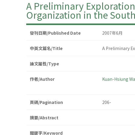
A Preliminary Exploratio
Organization in the Sout
發刊日期/Published Date
2007年6月
中英文篇名/Title
A Preliminary E
論文屬性/Type
作者/Author
Kuan-Hsiung W
頁碼/Pagination
206-
摘要/Abstract
關鍵字/Keyword