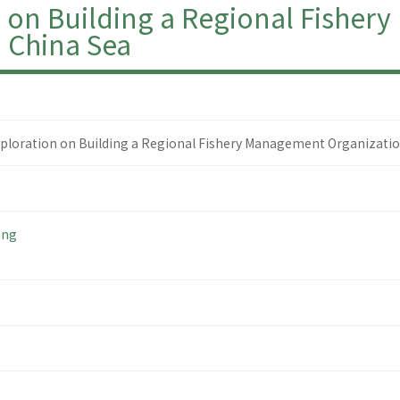
n on Building a Regional Fishe
h China Sea
xploration on Building a Regional Fishery Management Organizatio
ang