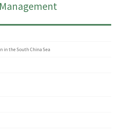
ry Management
n in the South China Sea