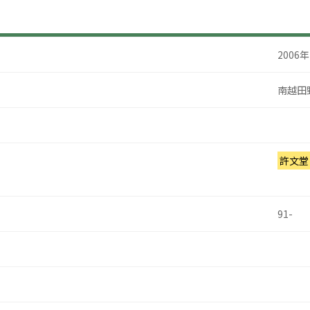
2006
南越田
許文堂
91-